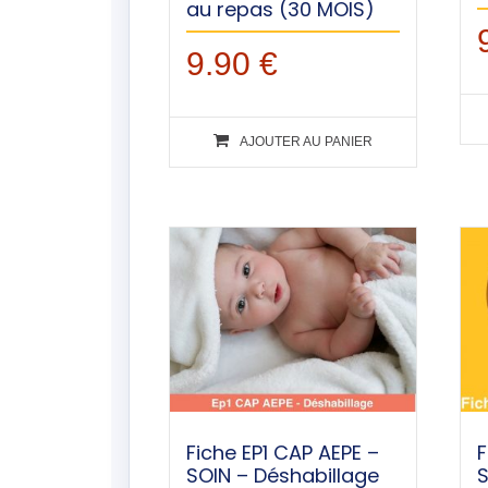
au repas (30 MOIS)
9.90
€
AJOUTER AU PANIER
Fiche EP1 CAP AEPE –
F
SOIN – Déshabillage
S