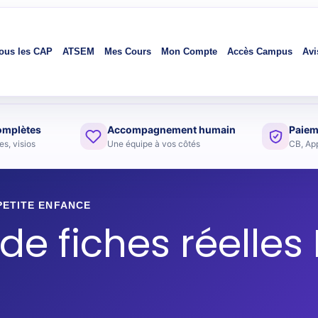
ous les CAP
ATSEM
Mes Cours
Mon Compte
Accès Campus
Avi
omplètes
Accompagnement humain
Paiem
s, visios
Une équipe à vos côtés
CB, Ap
ETITE ENFANCE
e fiches réelles 