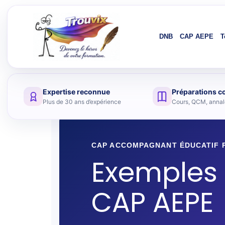
DNB
CAP AEPE
T
Expertise reconnue
Préparations c
Aller au contenu
Plus de 30 ans d’expérience
Cours, QCM, annale
CAP ACCOMPAGNANT ÉDUCATIF P
Exemples d
CAP AEPE