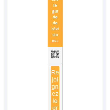
le
gui
de
de
révi
sio
ns :
Re
joi
gn
ez
le
gr