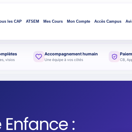
ous les CAP
ATSEM
Mes Cours
Mon Compte
Accès Campus
Avi
omplètes
Accompagnement humain
Paiem
s, visios
Une équipe à vos côtés
CB, Ap
 Enfance :