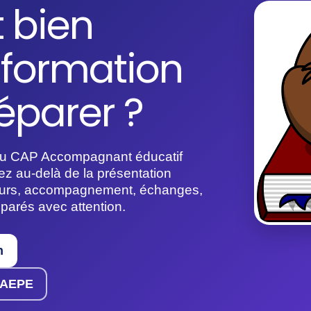
 bien
a formation
éparer ?
 au CAP Accompagnant éducatif
ez au-delà de la présentation
ours, accompagnement, échanges,
mparés avec attention.
n
P AEPE