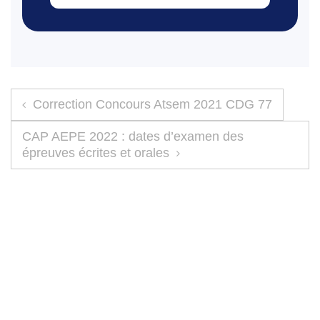
Navigation de l’article
Correction Concours Atsem 2021 CDG 77
CAP AEPE 2022 : dates d’examen des
épreuves écrites et orales