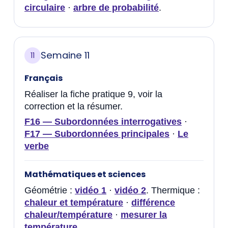
circulaire
·
arbre de probabilité
.
Semaine 11
11
Français
Réaliser la fiche pratique 9, voir la
correction et la résumer.
F16 — Subordonnées interrogatives
·
F17 — Subordonnées principales
·
Le
verbe
Mathématiques et sciences
Géométrie :
vidéo 1
·
vidéo 2
. Thermique :
chaleur et température
·
différence
chaleur/température
·
mesurer la
température
.