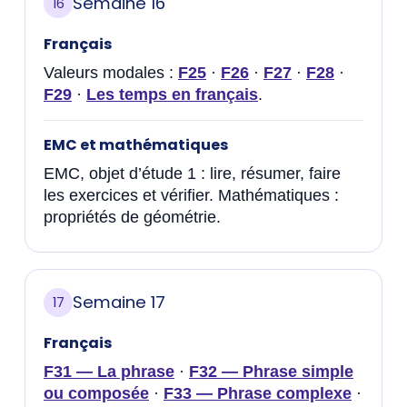
Semaine 16
16
Français
Valeurs modales :
F25
·
F26
·
F27
·
F28
·
F29
·
Les temps en français
.
EMC et mathématiques
EMC, objet d’étude 1 : lire, résumer, faire
les exercices et vérifier. Mathématiques :
propriétés de géométrie.
Semaine 17
17
Français
F31 — La phrase
·
F32 — Phrase simple
ou composée
·
F33 — Phrase complexe
·