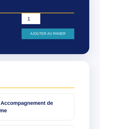
quantité de Fiche EP1 CAP AEPE - Accompag
AJOUTER AU PANIER
- Accompagnement de
erme