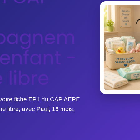
pagnem
'enfant -
 libre
votre fiche EP1 du CAP AEPE
ure libre, avec Paul, 18 mois,