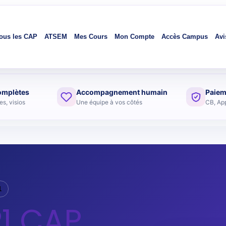
ous les CAP
ATSEM
Mes Cours
Mon Compte
Accès Campus
Avi
omplètes
Accompagnement humain
Paiem
s, visios
Une équipe à vos côtés
CB, Ap
1
P1 CAP