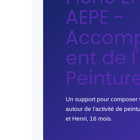
AEPE -
Accom
ent de l
Peinture
Un support pour composer 
autour de l’activité de peint
et Henri, 16 mois.