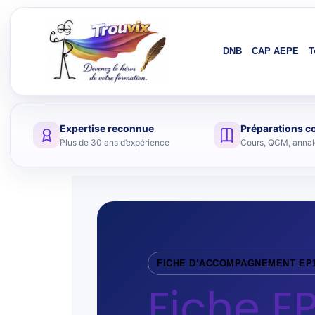
DNB
CAP AEPE
T
Expertise reconnue
Préparations c
Aller au contenu
Plus de 30 ans d’expérience
Cours, QCM, annale
FICHE D’ACCOMPAGNEMENT EP
Fiche E