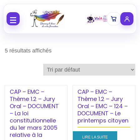
Aller au contenu
5 résultats affichés
CAP – EMC –
CAP – EMC –
Thème 1.2 – Jury
Thème 1.2 – Jury
Oral – DOCUMENT
Oral – EMC – 124 –
– La loi
DOCUMENT – Le
constitutionnelle
printemps citoyen
du 1er mars 2005
relative à la
LIRE LA SUITE