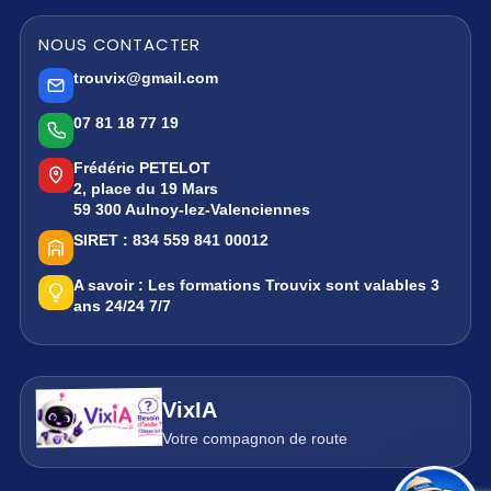
NOUS CONTACTER
trouvix@gmail.com
07 81 18 77 19
Frédéric PETELOT
2, place du 19 Mars
59 300 Aulnoy-lez-Valenciennes
SIRET :
834 559 841 00012
A savoir :
Les formations Trouvix sont valables 3
ans 24/24 7/7
VixIA
Votre compagnon de route