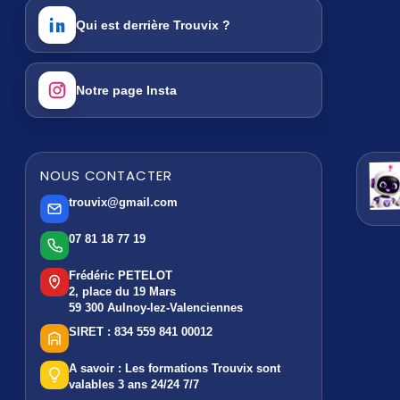
Qui est derrière Trouvix ?
Notre page Insta
NOUS CONTACTER
trouvix@gmail.com
07 81 18 77 19
Frédéric PETELOT
2, place du 19 Mars
59 300 Aulnoy-lez-Valenciennes
SIRET :
834 559 841 00012
A savoir :
Les formations Trouvix sont
valables 3 ans 24/24 7/7