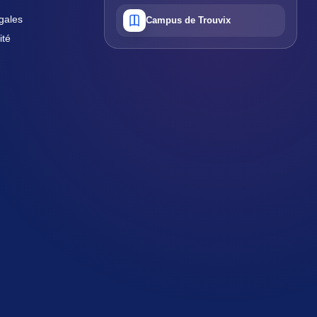
gales
Campus de Trouvix
ité