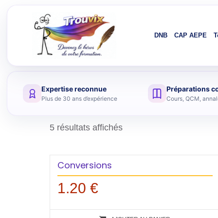
DNB
CAP AEPE
T
Expertise reconnue
Préparations c
Aller au contenu
Plus de 30 ans d’expérience
Cours, QCM, annale
5 résultats affichés
Conversions
1.20
€