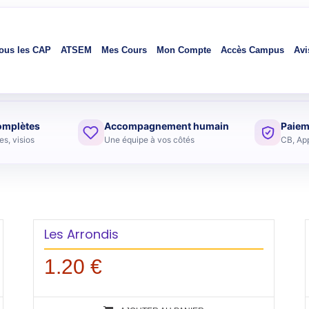
ous les CAP
ATSEM
Mes Cours
Mon Compte
Accès Campus
Avi
omplètes
Accompagnement humain
Paiem
s, visios
Une équipe à vos côtés
CB, Ap
Les Arrondis
1.20
€