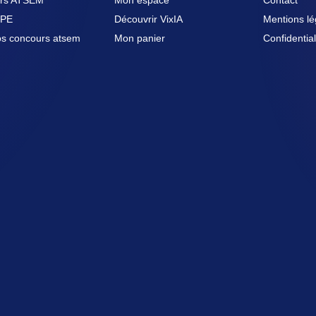
EPE
Découvrir VixIA
Mentions lé
fos concours atsem
Mon panier
Confidential