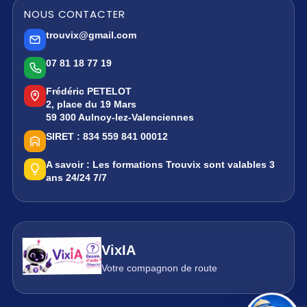
NOUS CONTACTER
trouvix@gmail.com
07 81 18 77 19
Frédéric PETELOT
2, place du 19 Mars
59 300 Aulnoy-lez-Valenciennes
SIRET :
834 559 841 00012
A savoir :
Les formations Trouvix sont valables 3
ans 24/24 7/7
VixIA
Votre compagnon de route