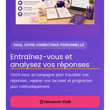
VIXIA, VOTRE CORRECTRICE PERSONNELLE
Entraînez-vous et
analysez vos réponses
VixIA vous accompagne pour travailler vos
réponses, repérer vos lacunes et progresser
plus méthodiquement.
Découvrir VixIA