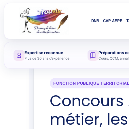
DNB
CAP AEPE
T
Expertise reconnue
Préparations c
Aller au contenu
Plus de 30 ans d’expérience
Cours, QCM, annale
FONCTION PUBLIQUE TERRITORIA
Concours 
métier, le