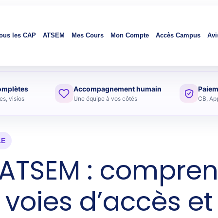
ous les CAP
ATSEM
Mes Cours
Mon Compte
Accès Campus
Avi
omplètes
Accompagnement humain
Paiem
s, visios
Une équipe à vos côtés
CB, Ap
LE
ATSEM : compren
s voies d’accès et