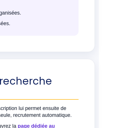
ganisées.
sées.
la recherche
scription lui permet ensuite de
seule, recrutement automatique.
uvrez la
page dédiée au