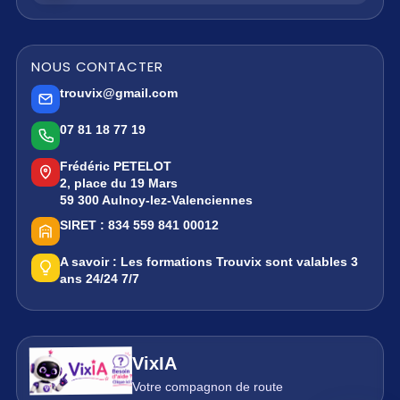
NOUS CONTACTER
trouvix@gmail.com
07 81 18 77 19
Frédéric PETELOT
2, place du 19 Mars
59 300 Aulnoy-lez-Valenciennes
SIRET :
834 559 841 00012
A savoir :
Les formations Trouvix sont valables 3
ans 24/24 7/7
VixIA
Votre compagnon de route