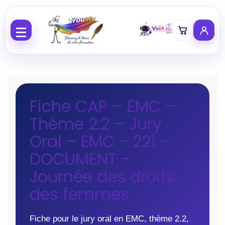
Aller au contenu
Fiche CAP – EMC –
Thème 2.2 – Jury
Oral – EMC - 221 -
DOCUMENT -
Journée des droits
des femmes
Fiche pour le jury oral en EMC, thème 2.2,