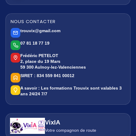
NOUS CONTACTER
trouvix@gmail.com
07 81 18 77 19
Frédéric PETELOT
2, place du 19 Mars
59 300 Aulnoy-lez-Valenciennes
SIRET :
834 559 841 00012
A savoir :
Les formations Trouvix sont valables 3
ans 24/24 7/7
VixIA
Votre compagnon de route