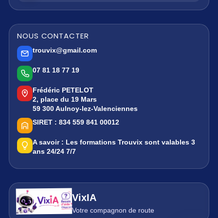
NOUS CONTACTER
trouvix@gmail.com
07 81 18 77 19
Frédéric PETELOT
2, place du 19 Mars
59 300 Aulnoy-lez-Valenciennes
SIRET :
834 559 841 00012
A savoir :
Les formations Trouvix sont valables 3
ans 24/24 7/7
VixIA
Votre compagnon de route