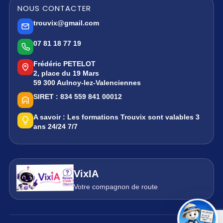
NOUS CONTACTER
trouvix@gmail.com
07 81 18 77 19
Frédéric PETELOT
2, place du 19 Mars
59 300 Aulnoy-lez-Valenciennes
SIRET :
834 559 841 00012
A savoir :
Les formations Trouvix sont valables 3
ans 24/24 7/7
VixIA
Votre compagnon de route