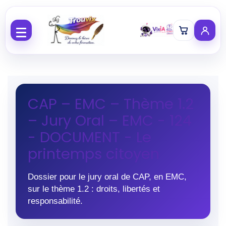
Aller au contenu
CAP – EMC – Thème 1.2
– Jury Oral – EMC - 124
- DOCUMENT - Le
printemps citoyen
Dossier pour le jury oral de CAP, en EMC,
sur le thème 1.2 : droits, libertés et
responsabilité.