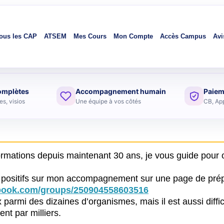
ous les CAP
ATSEM
Mes Cours
Mon Compte
Accès Campus
Avi
omplètes
Accompagnement humain
Paiem
s, visios
Une équipe à vos côtés
CB, Ap
formations depuis maintenant 30 ans, je vous guide pour 
 positifs sur mon accompagnement sur une page de prépara
ebook.com/groups/250904558603516
oix parmi des dizaines d’organismes, mais il est aussi diff
nt par milliers.