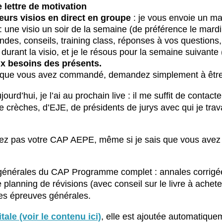
e lettre de motivation
eurs visios en direct en groupe
: je vous envoie un ma
: une visio un soir de la semaine (de préférence le mardi
ondes, conseils, training class, réponses à vos questions
rant la visio, et je le résous pour la semaine suivante (
aux besoins des présents.
rsque vous avez commandé, demandez simplement à être 
ourd’hui, je l’ai au prochain live : il me suffit de contac
e crèches, d’EJE, de présidents de jurys avec qui je trava
avez pas votre CAP AEPE, même si je sais que vous avez
s générales du CAP Programme complet : annales corrig
 planning de révisions (avec conseil sur le livre à achet
 les épreuves générales.
ale (voir le contenu ici)
, elle est ajoutée automatiqu