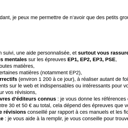
dant, je peux me permettre de n’avoir que des petits group
n suivi, une aide personnalisée, et
surtout vous rassur
es mentales
sur les épreuves
EP1, EP2, EP3, PSE
,
toutes matières,
certaines matières (notamment EP2),
rrectifs
(environ 1 200 à ce jour), à réaliser autant de f
ts sur le web et indispensables ou intéressants pour vot
r vos révisions,
livres d’éditeurs connus
: je vous donne les références
tre 30 et 50 € au total, cela dépend des épreuves que v
e révisions
conseillé par rapport à ces manuels et les fi
ge
: je vous aide à la remplir, je vous conseille pour trou