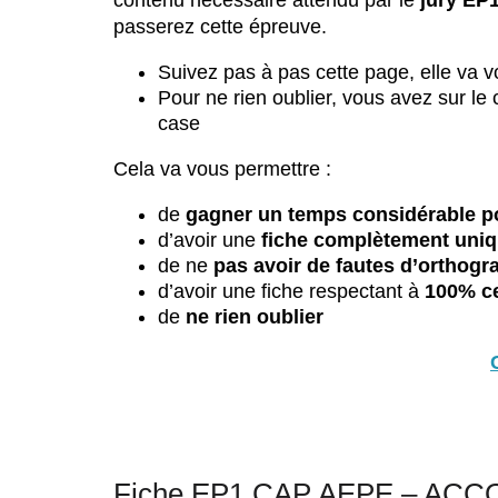
contenu nécessaire attendu par le
jury EP
passerez cette épreuve.
Suivez pas à pas cette page, elle va 
Pour ne rien oublier, vous avez sur le
case
Cela va vous permettre :
de
gagner un temps considérable po
d’avoir une
fiche complètement uni
de ne
pas avoir de fautes d’orthogr
d’avoir une fiche respectant à
100% c
de
ne rien oublier
Fiche EP1 CAP AEPE – ACC