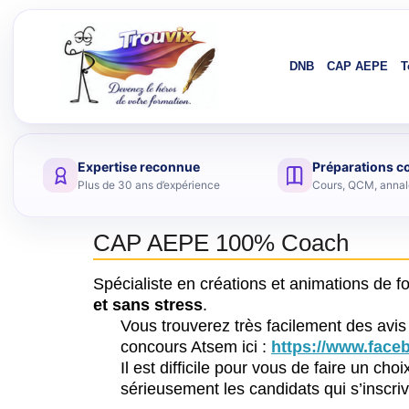
DNB
CAP AEPE
T
Expertise reconnue
Préparations c
Aller au contenu
Plus de 30 ans d’expérience
Cours, QCM, annale
CAP AEPE 100% Coach
Spécialiste en créations et animations de 
et sans stress
.
Vous trouverez très facilement des avis
concours Atsem ici :
https://www.fac
Il est difficile pour vous de faire un ch
sérieusement les candidats qui s’inscrive