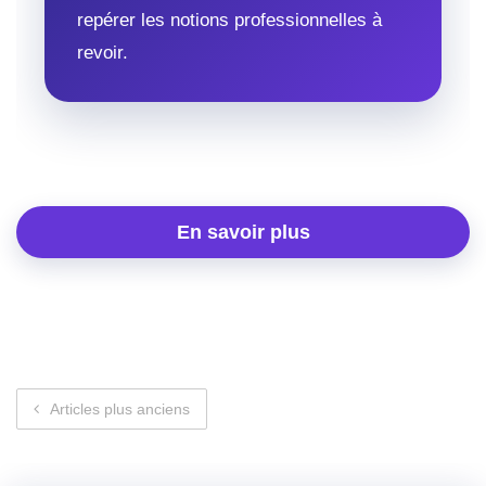
repérer les notions professionnelles à
revoir.
En savoir plus
Navigation des articles
Articles plus anciens